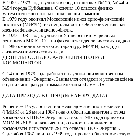
В 1962 - 1973 годах учился в средних школах №155, №144 и
№54 города Куйбышева. Окончил 10 классов физико-
математической школы с похвальной грамотой.
В 1979 году окончил Московский инженерно-физический
институт (МИФИ) по специальности «Экспериментальная
ядерная физика», инженер-физик.
В 1979 - 1981 годах учился в Университете марксизма-
ленинизма МК КПСС, на факультете идеологических кадров.
В 1986 окончил заочную аспирантуру МИФИ, кандидат
физико-математических наук.
ДЕЯТЕЛЬНОСТЬ ДО ЗАЧИСЛЕНИЯ В ОТРЯД
КОСМОНАВТОВ:
С 14 июня 1979 года работал в научно-производственном
объединении «Энергия». Занимался отладкой и установкой на
спутник аппаратуры гамма-телескопа «Гамма-1».
ДАТА ПРИХОДА В ОТРЯД (№ НАБОРА, ДАТА):
Решением Государственной межведомственной комиссии
(ГМВК) от 26 марта 1987 года отобран кандидатом в отряд
космонавтов НПО «Энергия». 3 июля 1987 года приказом
MOM №261 был назначен на должность кандидата в
космонавты-испытатели 291-го отдела НПО «Энергия».
С декабря 1987 по июль 1989 года прошел общекосмическую