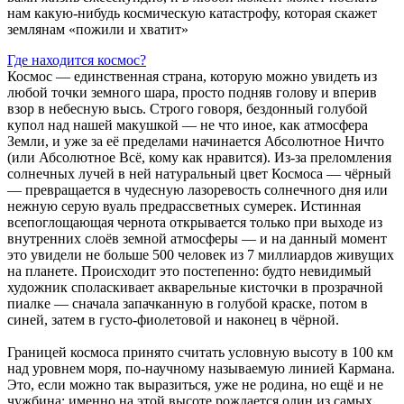
нам какую-нибудь космическую катастрофу, которая скажет
землянам «пожили и хватит»
Где находится космос?
Космос — единственная страна, которую можно увидеть из
любой точки земного шара, просто подняв голову и вперив
взор в небесную высь. Строго говоря, бездонный голубой
купол над нашей макушкой — не что иное, как атмосфера
Земли, и уже за её пределами начинается Абсолютное Ничто
(или Абсолютное Всё, кому как нравится). Из-за преломления
солнечных лучей в ней натуральный цвет Космоса — чёрный
— превращается в чудесную лазоревость солнечного дня или
нежную серую вуаль предрассветных сумерек. Истинная
всепоглощающая чернота открывается только при выходе из
внутренних слоёв земной атмосферы — и на данный момент
это увидели не больше 500 человек из 7 миллиардов живущих
на планете. Происходит это постепенно: будто невидимый
художник споласкивает акварельные кисточки в прозрачной
пиалке — сначала запачканную в голубой краске, потом в
синей, затем в густо-фиолетовой и наконец в чёрной.
Границей космоса принято считать условную высоту в 100 км
над уровнем моря, по-научному называемую линией Кармана.
Это, если можно так выразиться, уже не родина, но ещё и не
чужбина: именно на этой высоте рождается один из самых