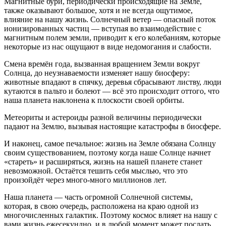
Магнитные бури, периодически происходящие на Земле,
также оказывают большое, хотя и не всегда ощутимое,
влияние на нашу жизнь. Солнечный ветер — опасный поток
ионизированных частиц — вступая во взаимодействие с
магнитным полем земли, приводит к его колебаниям, которые
некоторые из нас ощущают в виде недомогания и слабости.
Смена времён года, вызванная вращением Земли вокруг
Солнца, до неузнаваемости изменяет нашу биосферу:
животные впадают в спячку, деревья сбрасывают листву, люди
кутаются в пальто и болеют — всё это происходит оттого, что
наша планета наклонена к плоскости своей орбиты.
Метеориты и астероиды разной величины периодически
падают на Землю, вызывая настоящие катастрофы в биосфере.
И наконец, самое печальное: жизнь на Земле обязана Солнцу
своим существованием, поэтому когда наше Солнце начнет
«стареть» и расширяться, жизнь на нашей планете станет
невозможной. Остаётся тешить себя мыслью, что это
произойдёт через много-много миллионов лет.
Наша планета — часть огромной Солнечной системы,
которая, в свою очередь, расположена на краю одной из
многочисленных галактик. Поэтому космос влияет на нашу с
вами жизнь ежесекундно, и в любой момент может послать