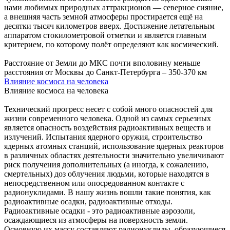
нами любимых природных аттракционов — северное сияние,
а внешняя часть земной атмосферы простирается ещё на
десятки тысяч километров вверх. Достижение летательным
аппаратом стокилометровой отметки и является главным
критерием, по которому полёт определяют как космический.
Расстояние от Земли до МКС почти вполовину меньше
расстояния от Москвы до Санкт-Петербурга – 350-370 км
Влияние космоса на человека
Влияние космоса на человека
Технический прогресс несет с собой много опасностей для
жизни современного человека. Одной из самых серьезных
является опасность воздействия радиоактивных веществ и
излучений. Испытания ядерного оружия, строительство
ядерных атомных станций, использование ядерных реакторов
в различных областях деятельности значительно увеличивают
риск получения дополнительных (а иногда, к сожалению,
смертельных) доз облучения людьми, которые находятся в
непосредственном или опосредованном контакте с
радионуклидами. В нашу жизнь вошли такие понятия, как
радиоактивные осадки, радиоактивные отходы.
Радиоактивные осадки - это радиоактивные аэрозоли,
осаждающиеся из атмосферы на поверхность земли.
Основную их массу составляют радионуклиды, образующиеся