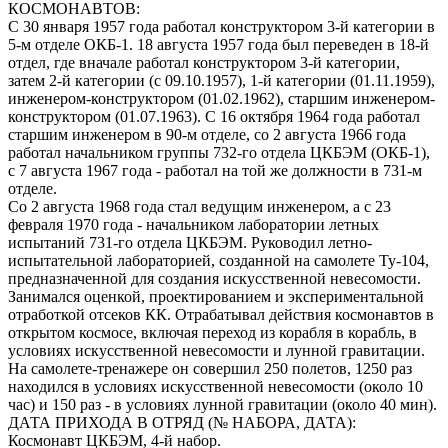
КОСМОНАВТОВ:
С 30 января 1957 года работал конструктором 3-й категории в
5-м отделе ОКБ-1. 18 августа 1957 года был переведен в 18-й
отдел, где вначале работал конструктором 3-й категории,
затем 2-й категории (с 09.10.1957), 1-й категории (01.11.1959),
инженером-конструктором (01.02.1962), старшим инженером-
конструктором (01.07.1963). С 16 октября 1964 года работал
старшим инженером в 90-м отделе, со 2 августа 1966 года
работал начальником группы 732-го отдела ЦКБЭМ (ОКБ-1),
с 7 августа 1967 года - работал на той же должности в 731-м
отделе.
Со 2 августа 1968 года стал ведущим инженером, а с 23
февраля 1970 года - начальником лаборатории летных
испытаний 731-го отдела ЦКБЭМ. Руководил летно-
испытательной лабораторией, созданной на самолете Ту-104,
предназначенной для создания искусственной невесомости.
Занимался оценкой, проектированием и экспериментальной
отработкой отсеков КК. Отрабатывал действия космонавтов в
открытом космосе, включая переход из корабля в корабль, в
условиях искусственной невесомости и лунной гравитации.
На самолете-тренажере он совершил 250 полетов, 1250 раз
находился в условиях искусственной невесомости (около 10
час) и 150 раз - в условиях лунной гравитации (около 40 мин).
ДАТА ПРИХОДА В ОТРЯД (№ НАБОРА, ДАТА):
Космонавт ЦКБЭМ, 4-й набор.