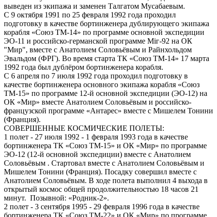
выведен из экипажа и заменен Талгатом Мусабаевым.
С 9 октября 1991 по 25 февраля 1992 года проходил
подготовку в качестве бортинженера дублирующего экипажа
корабля «Союз ТМ-14» по программе основной экспедиции
ЭО-11 и российско-германской программе Мiг-92 на ОК
"Мир", вместе с Анатолием Соловьёвым и Райнхольдом
Эвальдом (ФРГ). Во время старта ТК «Союз ТМ-14» 17 марта
1992 года был дублёром бортинженера корабля.
С 6 апреля по 7 июля 1992 года проходил подготовку в
качестве бортинженера основного экипажа корабля «Союз
ТМ-15» по программе 12-й основной экспедиции (ЭО-12) на
ОК «Мир» вместе Анатолием Соловьёвым и российско-
французской программе «Антарес» вместе с Мишелем Тонини
(Франция).
СОВЕРШЕННЫЕ КОСМИЧЕСКИЕ ПОЛЕТЫ:
1 полет - 27 июля 1992 - 1 февраля 1993 года в качестве
бортинженера ТК «Союз ТМ-15» и ОК «Мир» по программе
ЭО-12 (12-й основной экспедиции) вместе с Анатолием
Соловьёвым . Стартовал вместе с Анатолием Соловьёвым и
Мишелем Тонини (Франция). Посадку совершил вместе с
Анатолием Соловьёвым. В ходе полета выполнил 4 выхода в
открытый космос общей продолжительностью 18 часов 21
минут. Позывной: «Родник-2».
2 полет - 3 сентября 1995 - 29 февраля 1996 года в качестве
бортинженера ТК «Союз ТМ-22» и ОК «Мир» по программе