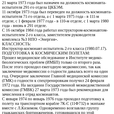
21 марта 1973 года был назначен на должность космонавта-
испытателя 291-го отдела ЦКБЭМ.
11 октября 1973 года был переведен на должность космонавта-
испытателя 71-го отдела, а с 1 марта 1975 года - в 111-м
отделе, с 1 февраля 1977 года - в 110-м отделе, с 1 марта 1980
года - вновь в 291 отделе.
С 16 октября 1984 года работал инструктором-космонавтом-
испытателем 2-го класса, заместителем руководителя
комплекса №3 НПО «Энергия».
КЛАССНОСТЬ:
Инструктор-космонавт-испытатель 2-го класса (1980.07.17).
ПОДГОТОВКА К КОСМИЧЕСКИМ ПОЛЕТАМ:
Прошел медицинское обследование в Институте медико-
биологических проблем (ИМБП) только со второго раза.
После этого проходил ежегодную медкомиссию, так как
заключение медкомиссии о годности давалась всего на один
год. Очередное заключение Главной медицинской комиссии
(ГМК) о годности к спецтренировкам получил 24 февраля
1972 года. На заседании Государственной межведомственной
комиссии (ГМВК) 27 марта 1973 года был рекомендован для
зачисления в отряд космонавтов.
С января 1974 по январь 1976 года проходил подготовку к
полету на транспортном корабле 7К-С (11Ф732) в экипаже
вместе с Л.Кизимом. Одновременно возглавлял группу
гражданских бортинженеров, готовившихся по этой