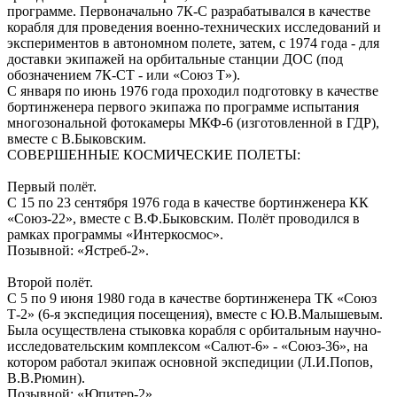
программе. Первоначально 7К-С разрабатывался в качестве
корабля для проведения военно-технических исследований и
экспериментов в автономном полете, затем, с 1974 года - для
доставки экипажей на орбитальные станции ДОС (под
обозначением 7К-СТ - или «Союз Т»).
С января по июнь 1976 года проходил подготовку в качестве
бортинженера первого экипажа по программе испытания
многозональной фотокамеры МКФ-6 (изготовленной в ГДР),
вместе с В.Быковским.
СОВЕРШЕННЫЕ КОСМИЧЕСКИЕ ПОЛЕТЫ:
Первый полёт.
С 15 по 23 сентября 1976 года в качестве бортинженера КК
«Союз-22», вместе с В.Ф.Быковским. Полёт проводился в
рамках программы «Интеркосмос».
Позывной: «Ястреб-2».
Второй полёт.
С 5 по 9 июня 1980 года в качестве бортинженера ТК «Союз
Т-2» (6-я экспедиция посещения), вместе с Ю.В.Малышевым.
Была осуществлена стыковка корабля с орбитальным научно-
исследовательским комплексом «Салют-6» - «Союз-36», на
котором работал экипаж основной экспедиции (Л.И.Попов,
В.В.Рюмин).
Позывной: «Юпитер-2».