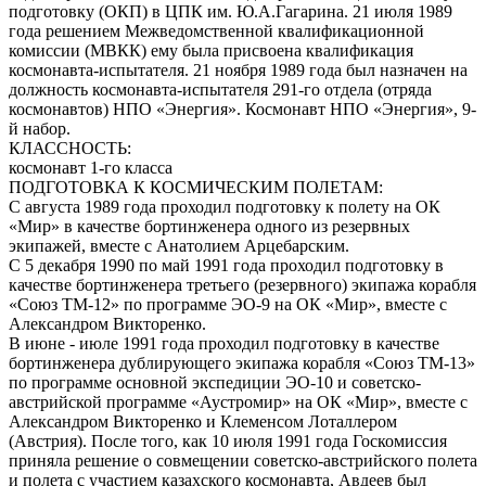
подготовку (ОКП) в ЦПК им. Ю.А.Гагарина. 21 июля 1989
года решением Межведомственной квалификационной
комиссии (МВКК) ему была присвоена квалификация
космонавта-испытателя. 21 ноября 1989 года был назначен на
должность космонавта-испытателя 291-го отдела (отряда
космонавтов) НПО «Энергия». Космонавт НПО «Энергия», 9-
й набор.
КЛАССНОСТЬ:
космонавт 1-го класса
ПОДГОТОВКА К КОСМИЧЕСКИМ ПОЛЕТАМ:
С августа 1989 года проходил подготовку к полету на ОК
«Мир» в качестве бортинженера одного из резервных
экипажей, вместе с Анатолием Арцебарским.
С 5 декабря 1990 по май 1991 года проходил подготовку в
качестве бортинженера третьего (резервного) экипажа корабля
«Союз ТМ-12» по программе ЭО-9 на ОК «Мир», вместе с
Александром Викторенко.
В июне - июле 1991 года проходил подготовку в качестве
бортинженера дублирующего экипажа корабля «Союз ТМ-13»
по программе основной экспедиции ЭО-10 и советско-
австрийской программе «Аустромир» на ОК «Мир», вместе с
Александром Викторенко и Клеменсом Лоталлером
(Австрия). После того, как 10 июля 1991 года Госкомиссия
приняла решение о совмещении советско-австрийского полета
и полета с участием казахского космонавта, Авдеев был