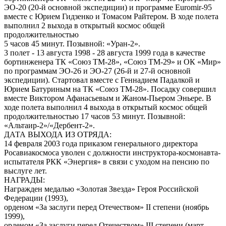
ЭО-20 (20-й основной экспедиции) и программе Euromir-95
вместе с Юрием Гидзенко и Томасом Райтером. В ходе полета
выполнил 2 выхода в открытый космос общей
продолжительностью
5 часов 45 минут. Позывной: «Уран-2».
3 полет - 13 августа 1998 - 28 августа 1999 года в качестве
бортинженера ТК «Союз ТМ-28», «Союз ТМ-29» и ОК «Мир»
по программам ЭО-26 и ЭО-27 (26-й и 27-й основной
экспедиции). Стартовал вместе с Геннадием Падалкой и
Юрием Батуриным на ТК «Союз ТМ-28». Посадку совершил
вместе Виктором Афанасьевым и Жаном-Пьером Эньере. В
ходе полета выполнил 4 выхода в открытый космос общей
продолжительностью 17 часов 53 минут. Позывной:
«Альтаир-2»/«Дербент-2».
ДАТА ВЫХОДА ИЗ ОТРЯДА:
14 февраля 2003 года приказом генерального директора
Росавиакосмоса уволен с должности инструктора-космонавта-
испытателя РКК «Энергия» в связи с уходом на пенсию по
выслуге лет.
НАГРАДЫ:
Награжден медалью «Золотая Звезда» Героя Российской
Федерации (1993),
орденом «За заслуги перед Отечеством» II степени (ноябрь
1999),
орденом «За заслуги перед Отечеством» III степени (март