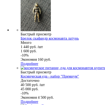
Быстрый просмотр
Брелок скафандр космонавта латунь
Много
1 440
руб.
/шт
1 600
руб.
-
10
%
Экономия
160
руб.
Подробнее
Быстрый просмотр
Космическая еда - набор "Премиум"
Достаточно
40 500
руб.
/шт
45 000
руб.
-
10
%
Экономия
4 500
руб.
Подробнее